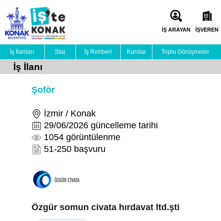
İŞ ARAYAN
İŞVEREN
İş İlanları
Staj
İş Rehberi
Kurslar
Toplu Görüşmeler
İş İlanı
Şoför
İzmir / Konak
29/06/2026 güncelleme tarihi
1054 görüntülenme
51-250 başvuru
Özgür somun civata hırdavat ltd.şti