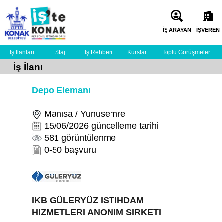
İŞ ARAYAN
İŞVEREN
İş İlanları
Staj
İş Rehberi
Kurslar
Toplu Görüşmeler
İş İlanı
Depo Elemanı
Manisa / Yunusemre
15/06/2026 güncelleme tarihi
581 görüntülenme
0-50 başvuru
IKB GÜLERYÜZ ISTIHDAM
HIZMETLERI ANONIM SIRKETI