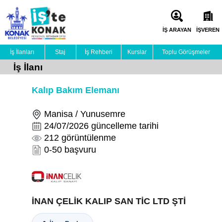
İŞ ARAYAN
İŞVEREN
İş İlanları
Staj
İş Rehberi
Kurslar
Toplu Görüşmeler
İş İlanı
Kalıp Bakım Elemanı
Manisa / Yunusemre
24/07/2026 güncelleme tarihi
212 görüntülenme
0-50 başvuru
İNAN ÇELİK KALIP SAN TİC LTD ŞTİ