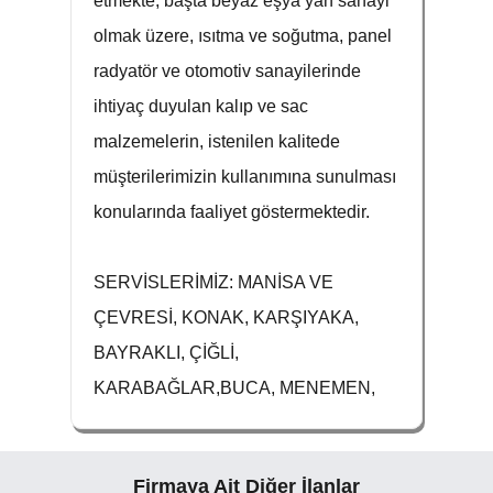
etmekte, başta beyaz eşya yan sanayi
olmak üzere, ısıtma ve soğutma, panel
radyatör ve otomotiv sanayilerinde
ihtiyaç duyulan kalıp ve sac
malzemelerin, istenilen kalitede
müşterilerimizin kullanımına sunulması
konularında faaliyet göstermektedir.
SERVİSLERİMİZ: MANİSA VE
ÇEVRESİ, KONAK, KARŞIYAKA,
BAYRAKLI, ÇİĞLİ,
KARABAĞLAR,BUCA, MENEMEN,
Firmaya Ait Diğer İlanlar