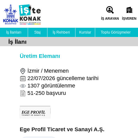
İŞ ARAYAN
İŞVEREN
İş İlanları
Staj
İş Rehberi
Kurslar
Toplu Görüşmeler
İş İlanı
Üretim Elemanı
İzmir / Menemen
22/07/2026 güncelleme tarihi
1307 görüntülenme
51-250 başvuru
Ege Profil Ticaret ve Sanayi A.Ş.