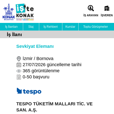
İŞ ARAYAN
İŞVEREN
İş İlanları
Staj
İş Rehberi
Kurslar
Toplu Görüşmeler
İş İlanı
Sevkiyat Elemanı
İzmir / Bornova
27/07/2026 güncelleme tarihi
365 görüntülenme
0-50 başvuru
TESPO TÜKETİM MALLARI TİC. VE
SAN. A.Ş.