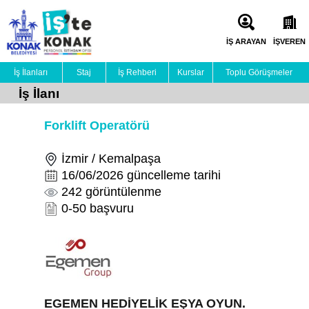
İŞ ARAYAN
İŞVEREN
İş İlanları
Staj
İş Rehberi
Kurslar
Toplu Görüşmeler
İş İlanı
Forklift Operatörü
İzmir / Kemalpaşa
16/06/2026 güncelleme tarihi
242 görüntülenme
0-50 başvuru
EGEMEN HEDİYELİK EŞYA OYUN.