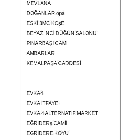
MEVLANA
DOĞANLAR opa
ESKİ 3MC KOşE
BEYAZ İNCİ DÜĞÜN SALONU
PINARBAŞI CAMI
AMBARLAR
KEMALPAŞA CADDESİ
EVKA4
EVKA İTFAYE
EVKA 4 ALTERNATİF MARKET
EĞRlDERş CAMİİ
EGRIDERE KOYU