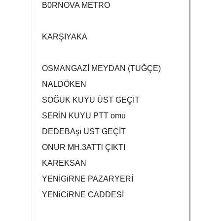
B0RNOVA METRO
KARŞIYAKA
OSMANGAZİ MEYDAN (TUĞÇE)
NALDÖKEN
SOĞUK KUYU ÜST GEÇİT
SERİN KUYU PTT omu
DEDEBAşı UST GEÇİT
ONUR MH.3ATTl ÇIKTI
KAREKSAN
YENİGiRNE PAZARYERİ
YENiCiRNE CADDESİ