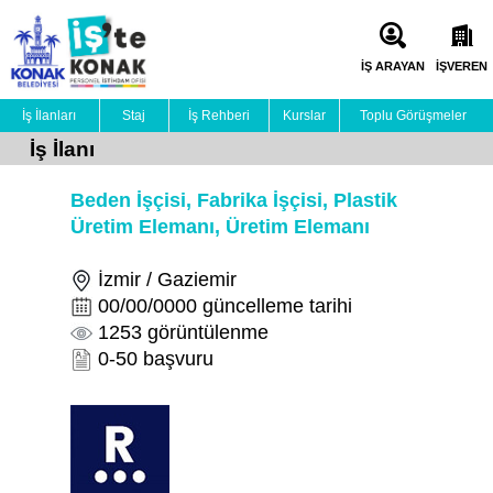
İŞ ARAYAN
İŞVEREN
İş İlanları
Staj
İş Rehberi
Kurslar
Toplu Görüşmeler
İş İlanı
Beden İşçisi, Fabrika İşçisi, Plastik
Üretim Elemanı, Üretim Elemanı
İzmir / Gaziemir
00/00/0000 güncelleme tarihi
1253 görüntülenme
0-50 başvuru