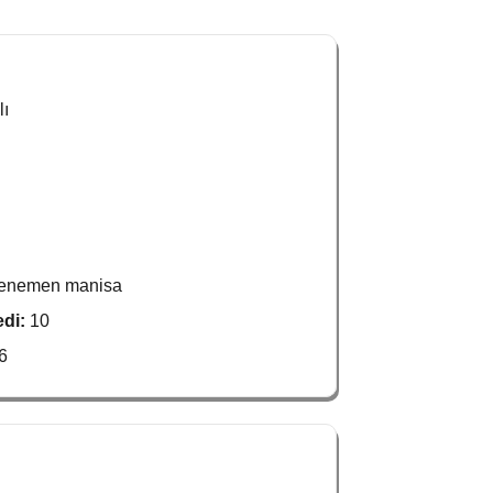
lı
menemen manisa
edi:
10
6