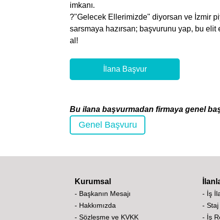
imkanı.
?"Gelecek Ellerimizde" diyorsan ve İzmir piy
sarsmaya hazırsan; başvurunu yap, bu elit e
al!
İlana Başvur
Bu ilana başvurmadan firmaya genel ba
Genel Başvuru
Kurumsal
İlanl
- Başkanın Mesajı
- İş İ
- Hakkımızda
- Staj
- Sözleşme ve KVKK
- İş 