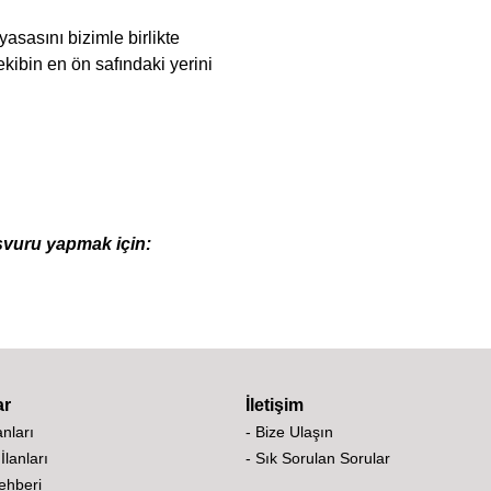
asasını bizimle birlikte
kibin en ön safındaki yerini
şvuru yapmak için:
ar
İletişim
lanları
- Bize Ulaşın
 İlanları
- Sık Sorulan Sorular
Rehberi