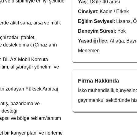
 ve disipliniyle en iyi şekilde
Yaş:
18 ile 40 arası
Cinsiyet:
Kadın / Erkek
Eğitim Seviyesi:
Lisans, Ö
lerde aktif saha, arsa ve mülk
Deneyim Süresi:
Yok
hizatları (tablet,
Yaşadığı İlçe:
Aliağa, Bayr
e destek olmak (Cihazların
Menemen
an BİLAX Mobil Komuta
tım, afiş/broşür yönetimi ve
Firma Hakkında
arı zorlayan Yüksek Arbitraj
İsko mühendislik bünyesinde
gayrimenkul sektöründe hi
tış, pazarlama ve
 desteği,
pısı ve bölge reklam/tanıtım
bir kariyer planı ve ilerleme