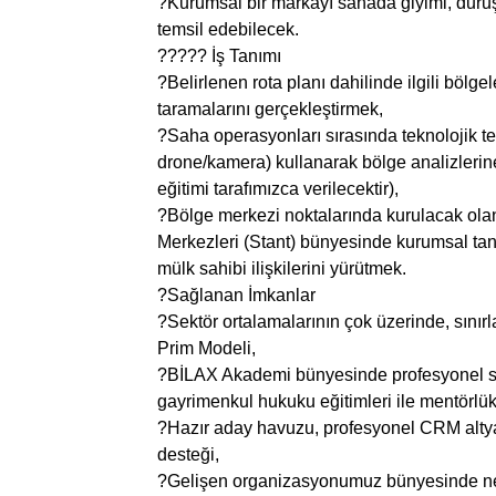
?Kurumsal bir markayı sahada giyimi, duruşu
temsil edebilecek.
????? İş Tanımı
?Belirlenen rota planı dahilinde ilgili bölge
taramalarını gerçekleştirmek,
?Saha operasyonları sırasında teknolojik teç
drone/kamera) kullanarak bölge analizlerin
eğitimi tarafımızca verilecektir),
?Bölge merkezi noktalarında kurulacak ol
Merkezleri (Stant) bünyesinde kurumsal tanı
mülk sahibi ilişkilerini yürütmek.
?Sağlanan İmkanlar
?Sektör ortalamalarının çok üzerinde, sınırl
Prim Modeli,
?BİLAX Akademi bünyesinde profesyonel sa
gayrimenkul hukuku eğitimleri ile mentörlük
?Hazır aday havuzu, profesyonel CRM altya
desteği,
?Gelişen organizasyonumuz bünyesinde net 