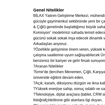
Genel Nitelikler
BİLAX Yatırım Geliştirme Merkezi, mühendisl
gücüyle gayrimenkul sektöründe yeni bir ç
& Çiğli) genelinde başlattığımız büyük saha 
Komisyon" modelimizi sahada temsil edec
gücünü sokak sokak inşa edecek dinamik v
Arkadaşları arıyoruz.
?Özellikle gelişimine önem veren, yüksek 
çalışma saatlerine uyum sağlayabilecek Üni
benzersiz bir kariyer ve gelir fırsatı sunuyor
?Aranan Nitelikler
?İzmir'de (tercihen Menemen, Çiğli, Karşı
üniversite eğitimi devam eden,
?Açık, kararlı, diksiyonu düzgün ve ikna ka
?Yüksek enerjiye sahip, sonuç odaklı ve sa
?Teknolojiye, dijital araçlara (tablet, CRM s
fotoğrafçılık/drone gibi alanlara ilgi duyan,