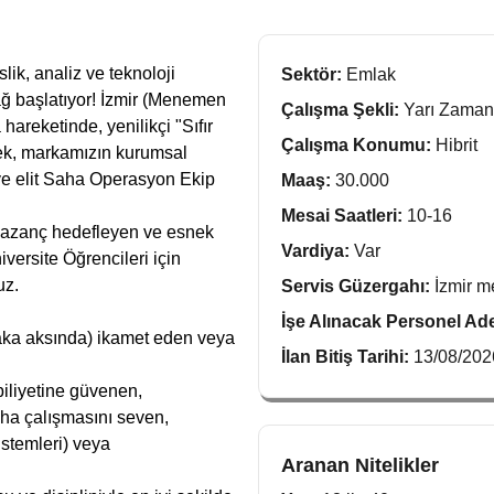
ik, analiz ve teknoloji
Sektör:
Emlak
ağ başlatıyor! İzmir (Menemen
Çalışma Şekli:
Yarı Zaman
hareketinde, yenilikçi "Sıfır
Çalışma Konumu:
Hibrit
ek, markamızın kurumsal
e elit Saha Operasyon Ekip
Maaş:
30.000
Mesai Saatleri:
10-16
kazanç hedefleyen ve esnek
Vardiya:
Var
versite Öğrencileri için
uz.
Servis Güzergahı:
İzmir 
İşe Alınacak Personel Ad
yaka aksında) ikamet eden veya
İlan Bitiş Tarihi:
13/08/202
biliyetine güvenen,
ha çalışmasını seven,
istemleri) veya
Aranan Nitelikler