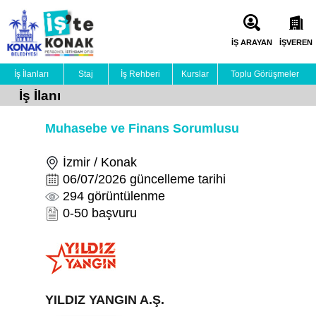
İŞ ARAYAN
İŞVEREN
İş İlanları
Staj
İş Rehberi
Kurslar
Toplu Görüşmeler
İş İlanı
Muhasebe ve Finans Sorumlusu
İzmir / Konak
06/07/2026 güncelleme tarihi
294 görüntülenme
0-50 başvuru
YILDIZ YANGIN A.Ş.