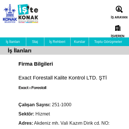
İŞ ARAYAN
İŞVEREN
İş İlanları
Staj
İş Rehberi
Kurslar
Toplu Görüşmeler
İş İlanları
Firma Bilgileri
Exact Forestall Kalite Kontrol LTD. ŞTİ
Çalışan Sayısı:
251-1000
Sektör:
Hizmet
Adres:
Akdeniz mh. Vali Kazım Dirik cd. NO: