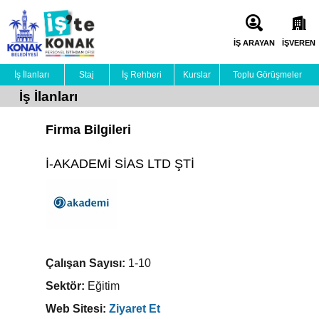
İŞ ARAYAN
İŞVEREN
İş İlanları
Staj
İş Rehberi
Kurslar
Toplu Görüşmeler
İş İlanları
Firma Bilgileri
İ-AKADEMİ SİAS LTD ŞTİ
Çalışan Sayısı:
1-10
Sektör:
Eğitim
Web Sitesi:
Ziyaret Et