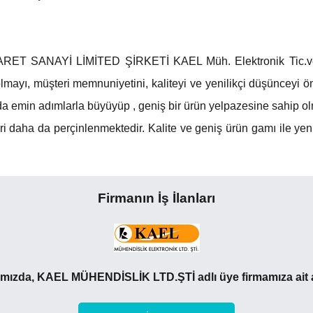
SANAYİ LİMİTED ŞİRKETİ KAEL Müh. Elektronik Tic.ve San
olmayı, müşteri memnuniyetini, kaliteyi ve yenilikçi düşünceyi 
 emin adımlarla büyüyüp , geniş bir ürün yelpazesine sahip ol
 daha da perçinlenmektedir. Kalite ve geniş ürün gamı ile yen
Firmanın İş İlanları
ımızda, KAEL MÜHENDİSLİK LTD.ŞTİ adlı üye firmamıza ait akt