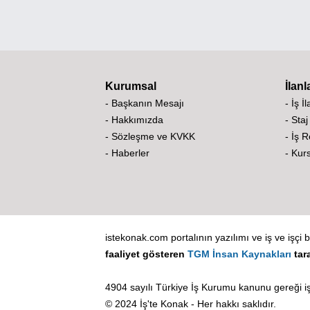
Kurumsal
İlanl
- Başkanın Mesajı
- İş İ
- Hakkımızda
- Staj
- Sözleşme ve KVKK
- İş 
- Haberler
- Kurs
istekonak.com portalının yazılımı ve iş ve işçi b
faaliyet gösteren
TGM İnsan Kaynakları
tar
4904 sayılı Türkiye İş Kurumu kanunu gereği iş
© 2024 İş'te Konak - Her hakkı saklıdır.