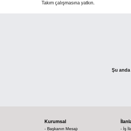
Takım çalışmasına yatkın.
Şu anda p
Kurumsal
İlanl
- Başkanın Mesajı
- İş İ