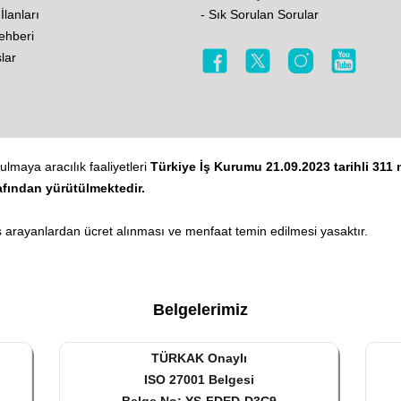
 İlanları
- Sık Sorulan Sorular
Rehberi
lar
ulmaya aracılık faaliyetleri
Türkiye İş Kurumu 21.09.2023 tarihli 311 n
afından yürütülmektedir.
 arayanlardan ücret alınması ve menfaat temin edilmesi yasaktır.
Belgelerimiz
TÜRKAK Onaylı
ISO 27001 Belgesi
Belge No: YS-FDED-D3C9