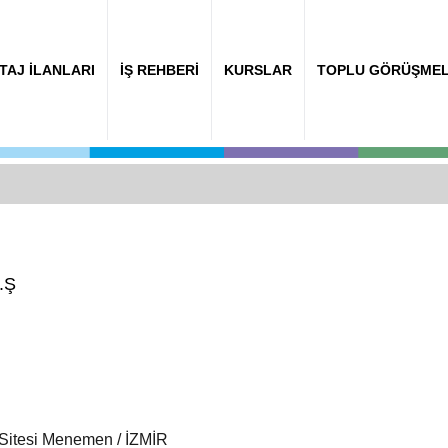
TAJ İLANLARI
İŞ REHBERİ
KURSLAR
TOPLU GÖRÜŞME
.Ş
Sitesi Menemen / İZMİR