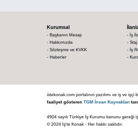
Kurumsal
İlanl
- Başkanın Mesajı
- İş İ
- Hakkımızda
- Staj
- Sözleşme ve KVKK
- İş 
- Haberler
- Kurs
istekonak.com portalının yazılımı ve iş ve işçi b
faaliyet gösteren
TGM İnsan Kaynakları
tar
4904 sayılı Türkiye İş Kurumu kanunu gereği iş
© 2024 İş'te Konak - Her hakkı saklıdır.