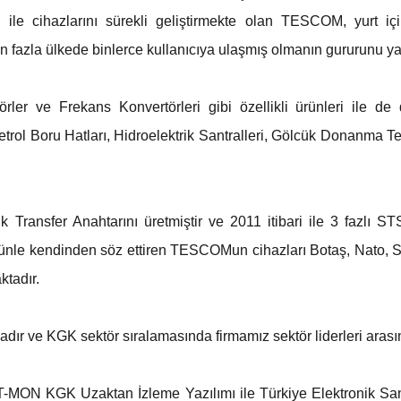
ı ile cihazlarını sürekli geliştirmekte olan TESCOM, yurt 
tan fazla ülkede binlerce kullanıcıya ulaşmış olmanın gururunu y
ler ve Frekans Konvertörleri gibi özellikli ürünleri ile d
rol Boru Hatları, Hidroelektrik Santralleri, Gölcük Donanma Tesis
k Transfer Anahtarını üretmiştir ve 2011 itibari ile 3 fazlı S
rünle kendinden söz ettiren TESCOMun cihazları Botaş, Nato, S
ktadır.
ndadır ve KGK sektör sıralamasında firmamız sektör liderleri arası
k T-MON KGK Uzaktan İzleme Yazılımı ile Türkiye Elektronik S