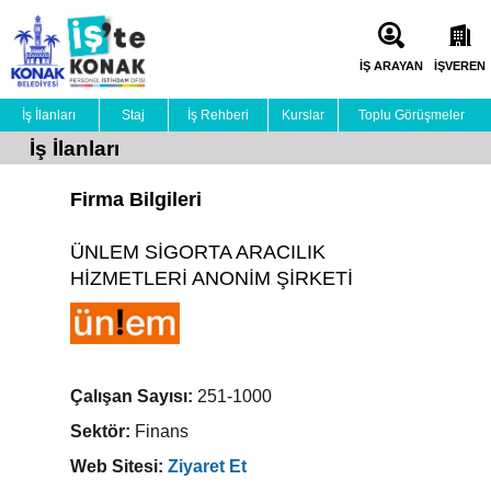
İŞ ARAYAN
İŞVEREN
İş İlanları
Staj
İş Rehberi
Kurslar
Toplu Görüşmeler
İş İlanları
Firma Bilgileri
ÜNLEM SİGORTA ARACILIK
HİZMETLERİ ANONİM ŞİRKETİ
Çalışan Sayısı:
251-1000
Sektör:
Finans
Web Sitesi:
Ziyaret Et