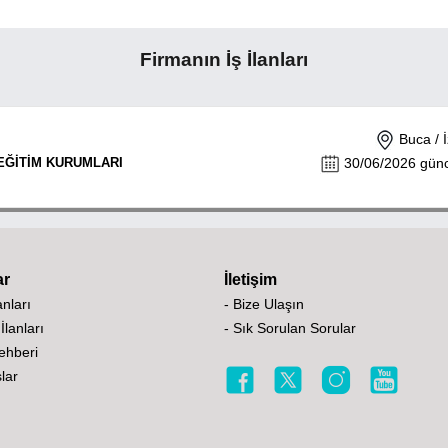
Firmanın İş İlanları
Buca / İ
EĞİTİM KURUMLARI
30/06/2026 günce
ar
İletişim
lanları
- Bize Ulaşın
 İlanları
- Sık Sorulan Sorular
Rehberi
lar