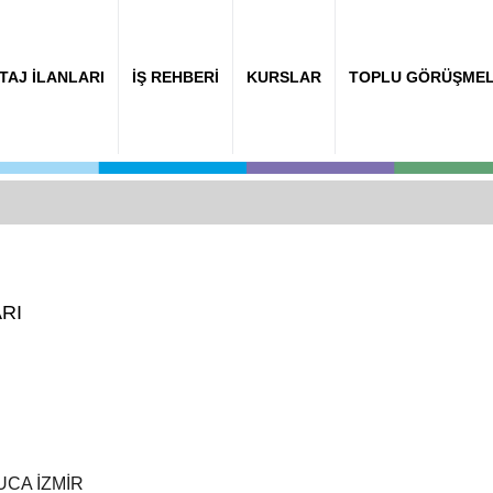
TAJ İLANLARI
İŞ REHBERİ
KURSLAR
TOPLU GÖRÜŞME
RI
UCA İZMİR